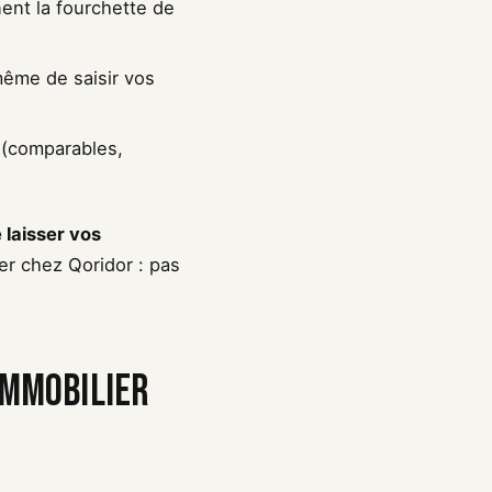
nent la fourchette de
même de saisir vos
 (comparables,
 laisser vos
er chez Qoridor : pas
 immobilier