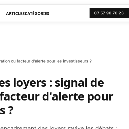
ARTICLES
CATÉGORIES
07 57 90 70 23
tion ou facteur d'alerte pour les investisseurs ?
 loyers : signal de
acteur d'alerte pour
s ?
'encadrement des loyers ravive les débats :