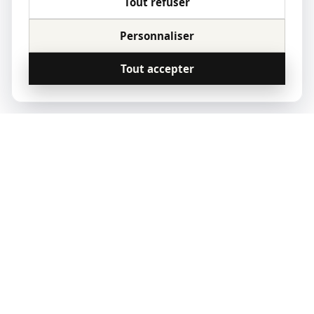
Tout refuser
Personnaliser
Tout accepter
© 2023 Qoridor, tous droits réservés.
Qoridor
REAL ESTATE
Zones d'intervention
Vendre
Louer
Acheter
Paris
Notre offre
Estimer mon loyer
Nos annonces
Lyon
Nos experts
Quittance de loyer
Marseille
Estimer mon bien
Indice IRL 2026