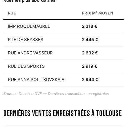
Rues les plus abordables
RUE
PRIX M² MOYEN
IMP ROQUEMAUREL
2 318 €
RTE DE SEYSSES
2 445 €
RUE ANDRE VASSEUR
2 632 €
RUE DES SPORTS
2 919 €
RUE ANNA POLITKOVSKAIA
2 944 €
Source : Données DVF — Dernières transactions enregistrées
Dernières ventes enregistrées à Toulouse