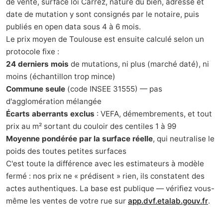
de vente, surface loi Carrez, nature du bien, adresse et
date de mutation y sont consignés par le notaire, puis
publiés en open data sous 4 à 6 mois.
Le prix moyen de Toulouse est ensuite calculé selon un
protocole fixe :
24 derniers mois
de mutations, ni plus (marché daté), ni
moins (échantillon trop mince)
Commune seule
(code INSEE 31555) — pas
d'agglomération mélangée
Écarts aberrants exclus
: VEFA, démembrements, et tout
prix au m² sortant du couloir des centiles 1 à 99
Moyenne pondérée par la surface réelle
, qui neutralise le
poids des toutes petites surfaces
C'est toute la différence avec les estimateurs à modèle
fermé : nos prix ne « prédisent » rien, ils constatent des
actes authentiques. La base est publique — vérifiez vous-
même les ventes de votre rue sur
app.dvf.etalab.gouv.fr
.