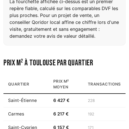
La fourchette affichée ci-dessus est un premier
repère fiable, calculé sur les comparables DVF les
plus proches. Pour un projet de vente, un
conseiller Qoridor local affine ce chiffre lors d'une
visite, gratuitement et sans engagement :
demandez votre avis de valeur détaillé
.
Prix m² à Toulouse par quartier
PRIX M²
QUARTIER
TRANSACTIONS
MOYEN
Saint-Étienne
6 427 €
228
Carmes
6 217 €
192
Saint-Cyprien
6 157 €
171