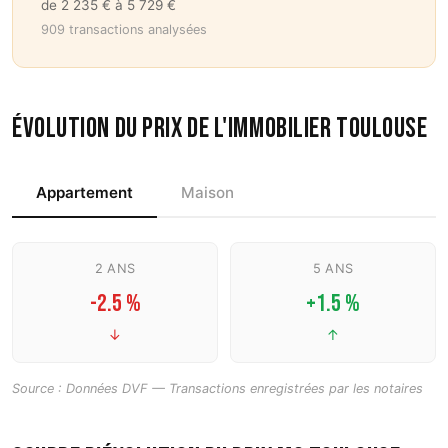
de 2 235 € à 5 729 €
909 transactions analysées
Évolution du prix de l'immobilier Toulouse
Appartement
Maison
2 ANS
5 ANS
-2.5 %
+1.5 %
↓
↑
Source : Données DVF — Transactions enregistrées par les notaires