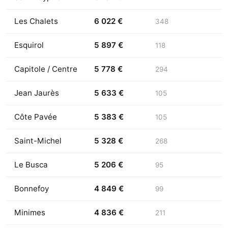
Les Chalets
6 022 €
348
Esquirol
5 897 €
118
Capitole / Centre
5 778 €
294
Jean Jaurès
5 633 €
105
Côte Pavée
5 383 €
105
Saint-Michel
5 328 €
268
Le Busca
5 206 €
95
Bonnefoy
4 849 €
99
Minimes
4 836 €
211