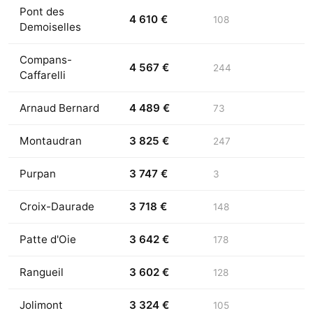
Pont des
4 610 €
108
Demoiselles
Compans-
4 567 €
244
Caffarelli
Arnaud Bernard
4 489 €
73
Montaudran
3 825 €
247
Purpan
3 747 €
3
Croix-Daurade
3 718 €
148
Patte d'Oie
3 642 €
178
Rangueil
3 602 €
128
Jolimont
3 324 €
105