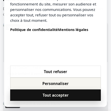
fonctionnement du site, mesurer son audience et
Découvrez les derniers biens vendus par nos conseillers
personnaliser nos communications. Vous pouvez
dans votre ville.
accepter tout, refuser tout ou personnaliser vos
choix à tout moment.
VENDU
Politique de confidentialité
Mentions légales
APPARTEMENT — PARIS
Tout refuser
Appartement à vendre Paris
5 p.
143.09 m²
Personnaliser
1 510 000 €
Tout accepter
VENDU