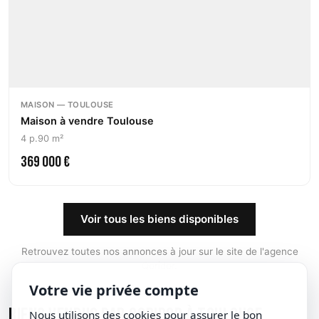
MAISON — TOULOUSE
Maison à vendre Toulouse
4 p.
90 m²
369 000 €
Voir tous les biens disponibles
Retrouvez toutes nos annonces à jour sur le site de l'agence
Qoridor.
Votre vie privée compte
Biens vendus par Qoridor à Toulouse
Nous utilisons des cookies pour assurer le bon