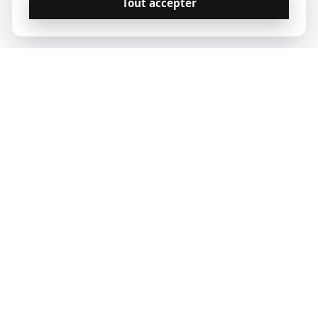
Tout accepter
© 2023 Qoridor, tous droits réservés.
Qoridor
REAL ESTATE
Zones d'intervention
Vendre
Acheter
Nous contacter
Paris
Notre offre
Nos annonces
Contact
Lyon
Nos experts
07 57 90 70 23
Marseille
Estimer mon bien
Bordeaux
Montpellier
Toulouse