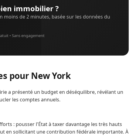
ien immobilier ?
n moins de 2 minutes, basée sur les données du
atuit • Sans engagement
es pour New York
irie a présenté un budget en déséquilibre, révélant un
ucler les comptes annuels.
rts : pousser l'État à taxer davantage les très hauts
out en sollicitant une contribution fédérale importante. À