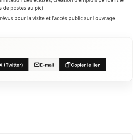
limitation des écluses, création d'emplois pendant le
s de postes au pic)
vus pour la visite et l'accès public sur l'ouvrage
X (Twitter)
E-mail
Copier le lien