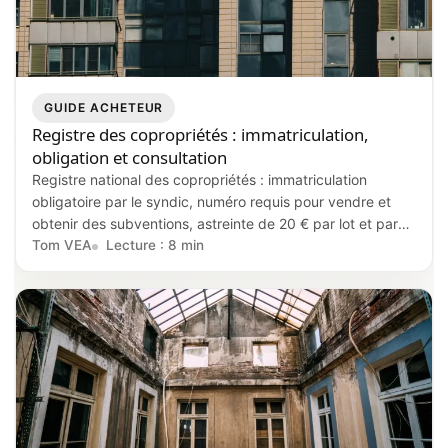
GUIDE ACHETEUR
Registre des copropriétés : immatriculation,
obligation et consultation
Registre national des copropriétés : immatriculation
obligatoire par le syndic, numéro requis pour vendre et
obtenir des subventions, astreinte de 20 € par lot et par
semaine en cas de manquement, annuaire consultable
Tom VEA
Lecture : 8 min
gratuitement en ligne.