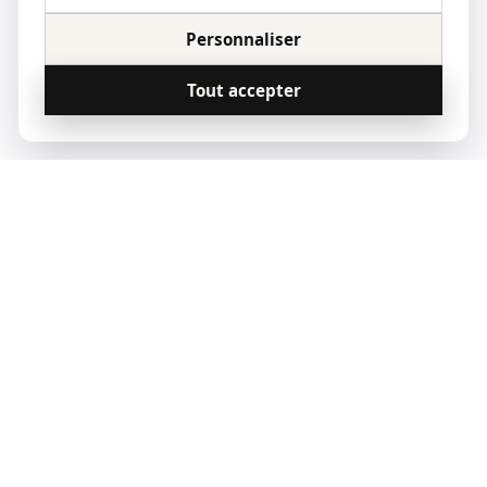
Personnaliser
Tout accepter
© 2023 Qoridor, tous droits réservés.
Qoridor
REAL ESTATE
Zones d'intervention
Vendre
Louer
Acheter
Paris
Notre offre
Estimer mon loyer
Nos annonces
Lyon
Nos experts
Quittance de loyer
Marseille
Estimer mon bien
Indice IRL 2026
Bordeaux