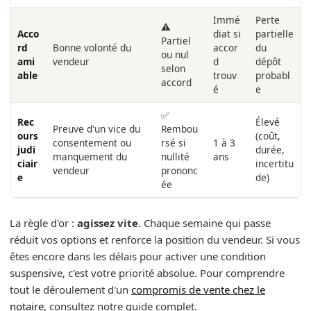
Immé
Perte
⚠️
Acco
diat si
partielle
Partiel
rd
Bonne volonté du
accor
du
ou nul
ami
vendeur
d
dépôt
selon
able
trouv
probabl
accord
é
e
✅
Rec
Élevé
Preuve d'un vice du
Rembou
ours
(coût,
consentement ou
rsé si
1 à 3
judi
durée,
manquement du
nullité
ans
ciair
incertitu
vendeur
prononc
e
de)
ée
La règle d'or :
agissez vite
. Chaque semaine qui passe
réduit vos options et renforce la position du vendeur. Si vous
êtes encore dans les délais pour activer une condition
suspensive, c'est votre priorité absolue. Pour comprendre
tout le déroulement d'un
compromis de vente chez le
notaire
, consultez notre guide complet.