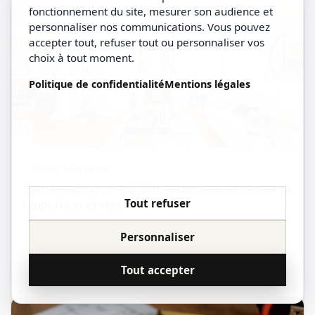
fonctionnement du site, mesurer son audience et
personnaliser nos communications. Vous pouvez
accepter tout, refuser tout ou personnaliser vos
choix à tout moment.
Politique de confidentialité
Mentions légales
GUIDE VENDEUR
Home staging : prix 2026, techniques et ce que ça
rapporte vraiment
Tout refuser
Home staging : définition, prix 2026 (coaching 300-800 €,
prestation complète 0,5-1 % du prix de vente, staging
Personnaliser
virtuel dès 30 €/photo), techniques pièce par pièce et
impact réel sur le délai de vente et la négociation.
Tom VEA
Lecture : 9 min
Tout accepter