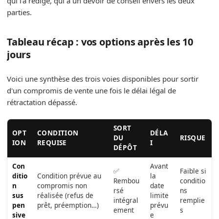
qui l'a rédigé, qui a un devoir de conseil envers les deux
parties.
Tableau récap : vos options après les 10
jours
Voici une synthèse des trois voies disponibles pour sortir
d'un compromis de vente une fois le délai légal de
rétractation dépassé.
SORT
OPT
CONDITION
DÉLA
DU
RISQUE
ION
REQUISE
I
DÉPÔT
Con
Avant
✅
Faible si
ditio
Condition prévue au
la
Rembou
conditio
n
compromis non
date
rsé
ns
sus
réalisée (refus de
limite
intégral
remplie
pen
prêt, préemption…)
prévu
ement
s
sive
e