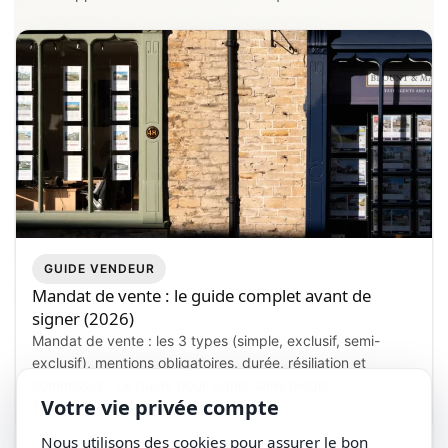
GUIDE VENDEUR
Mandat de vente : le guide complet avant de
signer (2026)
Mandat de vente : les 3 types (simple, exclusif, semi-
exclusif), mentions obligatoires, durée, résiliation et
commission. Le guide pour signer sans piège.
Votre vie privée compte
Tom VEA
Lecture : 9 min
Nous utilisons des cookies pour assurer le bon