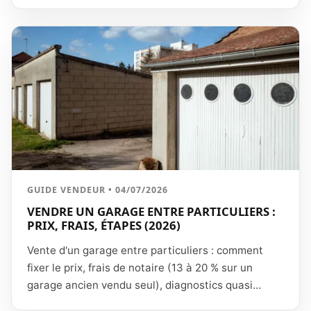
1,1 % en divorce, 2,5 % en succession), simulation
chiffrée, financement et recours en cas de
désaccord sur la valeur du bien.
GUIDE VENDEUR • 04/07/2026
VENDRE UN GARAGE ENTRE PARTICULIERS :
PRIX, FRAIS, ÉTAPES (2026)
Vente d'un garage entre particuliers : comment
fixer le prix, frais de notaire (13 à 20 % sur un
garage ancien vendu seul), diagnostics quasi
inexistants, compromis, plus-value imposable.