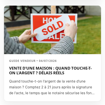
Toutes les étapes pour vendre un garage, box ou
parking en 2026.
GUIDE VENDEUR • 04/07/2026
VENTE D'UNE MAISON : QUAND TOUCHE-T-
ON L'ARGENT ? DÉLAIS RÉELS
Quand touche-t-on l'argent de la vente d'une
maison ? Comptez 2 à 21 jours après la signature
de l'acte, le temps que le notaire sécurise les fonds
et purge les inscriptions. Le détail des délais, les
cas qui rallongent (hypothèque, succession) et le