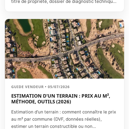
titre de propriété, dossier de diagnostic technique
(DDT), documents d'urbanisme et de travaux,
pièces à fournir au notaire, et spécificités de la
vente sans agence ou en copropriété.
GUIDE VENDEUR • 05/07/2026
ESTIMATION D'UN TERRAIN : PRIX AU M²,
MÉTHODE, OUTILS (2026)
Estimation d'un terrain : comment connaître le prix
au m² par commune (DVF, données réelles),
estimer un terrain constructible ou non