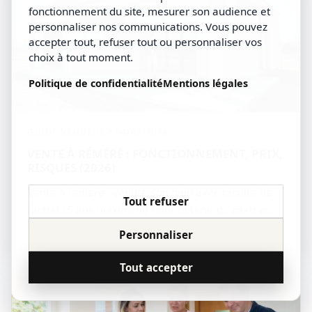
fonctionnement du site, mesurer son audience et
personnaliser nos communications. Vous pouvez
accepter tout, refuser tout ou personnaliser vos
choix à tout moment.
Politique de confidentialité
Mentions légales
GUIDE VENDEUR • 04/07/2026
VENTE À RÉMÉRÉ : FONCTIONNEMENT, PRIX,
RISQUES (2026)
Vente à réméré : vendre son bien avec faculté de
Tout refuser
rachat (5 ans maximum) pour obtenir du cash en
restant dans les lieux. Décote de 20 à 50 %,
Personnaliser
indemnité d'occupation de 6 à 12 %/an, coût total,
alternatives et pièges — le guide complet 2026.
Tout accepter