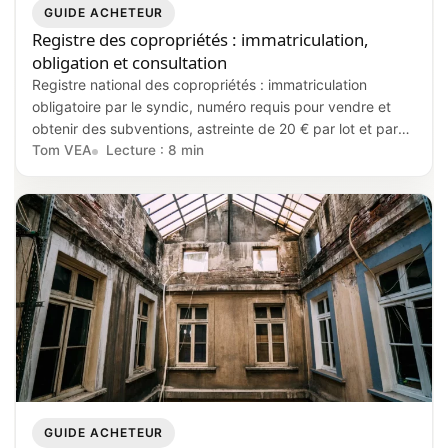
GUIDE ACHETEUR
Registre des copropriétés : immatriculation,
obligation et consultation
Registre national des copropriétés : immatriculation
obligatoire par le syndic, numéro requis pour vendre et
obtenir des subventions, astreinte de 20 € par lot et par
semaine en cas de manquement, annuaire consultable
Tom VEA
Lecture : 8 min
gratuitement en ligne.
GUIDE ACHETEUR