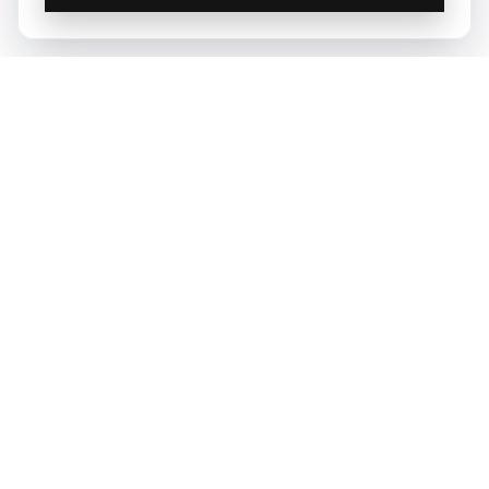
© 2023 Qoridor, tous droits réservés.
Qoridor
REAL ESTATE
Zones d'intervention
Vendre
Louer
Acheter
Paris
Notre offre
Estimer mon loyer
Nos annonces
Lyon
Nos experts
Quittance de loyer
Marseille
Estimer mon bien
Indice IRL 2026
Bordeaux
Montpellier
Toulouse
Nice