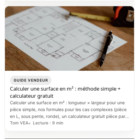
GUIDE VENDEUR
Calculer une surface en m² : méthode simple +
calculateur gratuit
Calculer une surface en m² : longueur × largeur pour une
pièce simple, nos formules pour les cas complexes (pièce
en L, sous pente, ronde), un calculateur gratuit pièce par
pièce et les règles surface habitable vs loi Carrez.
Tom VEA
Lecture : 9 min