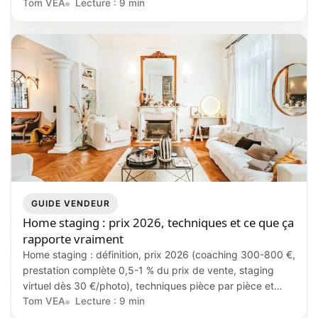
Tom VEA
Lecture : 9 min
GUIDE VENDEUR
Home staging : prix 2026, techniques et ce que ça
rapporte vraiment
Home staging : définition, prix 2026 (coaching 300-800 €,
prestation complète 0,5-1 % du prix de vente, staging
virtuel dès 30 €/photo), techniques pièce par pièce et
impact réel sur le délai de vente et la négociation.
Tom VEA
Lecture : 9 min