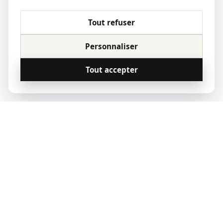
Tout refuser
Personnaliser
Tout accepter
© 2023 Qoridor, tous droits réservés.
Qoridor
REAL ESTATE
Zones d'intervention
Vendre
Acheter
Nous contacter
Paris
Notre offre
Nos annonces
Contact
Lyon
Nos experts
07 57 90 70 23