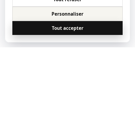
Personnaliser
Tout accepter
© 2023 Qoridor, tous droits réservés.
Qoridor
REAL ESTATE
Zones d'intervention
Vendre
Louer
Acheter
Paris
Notre offre
Estimer mon loyer
Nos annonces
Lyon
Nos experts
Quittance de loyer
Marseille
Estimer mon bien
Indice IRL 2026