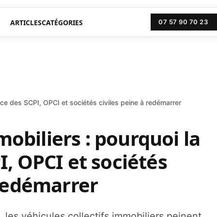
ARTICLES
CATÉGORIES
07 57 90 70 23
nce des SCPI, OPCI et sociétés civiles peine à redémarrer
biliers : pourquoi la
I, OPCI et sociétés
 redémarrer
 les véhicules collectifs immobiliers peinent