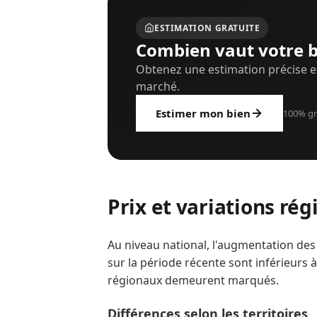
ESTIMATION GRATUITE
Combien vaut votre b
Obtenez une estimation précise e
marché.
Estimer mon bien
100% gr
Prix et variations rég
Au niveau national, l'augmentation des
sur la période récente sont inférieurs à 
régionaux demeurent marqués.
Différences selon les territoires