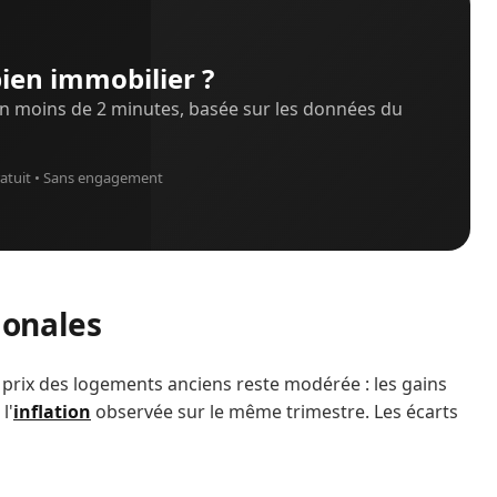
ien immobilier ?
n moins de 2 minutes, basée sur les données du
atuit • Sans engagement
ionales
 prix des logements anciens reste modérée : les gains
l'
inflation
observée sur le même trimestre. Les écarts