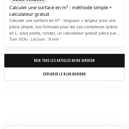
Calculer une surface en m² : méthode simple +
calculateur gratuit
Calculer une surface en m² : longueur × largeur pour une
pièce simple, nos formules pour les cas complexes (pièce
en L, sous pente, ronde), un calculateur gratuit pièce par
pièce et les règles surface habitable vs loi Carrez.
Tom VEA
Lecture : 9 min
VOIR TOUS LES ARTICLES GUIDE VENDEUR
EXPLORER LE BLOG QORIDOR