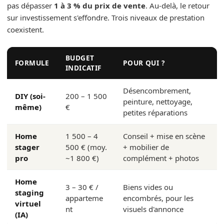
pas dépasser
1 à 3 % du prix de vente
. Au-delà, le retour
sur investissement s'effondre. Trois niveaux de prestation
coexistent.
BUDGET
FORMULE
POUR QUI ?
INDICATIF
Désencombrement,
DIY (soi-
200 – 1 500
peinture, nettoyage,
même)
€
petites réparations
Home
1 500 – 4
Conseil + mise en scène
stager
500 € (moy.
+ mobilier de
pro
~1 800 €)
complément + photos
Home
3 – 30 € /
Biens vides ou
staging
apparteme
encombrés, pour les
virtuel
nt
visuels d'annonce
(IA)