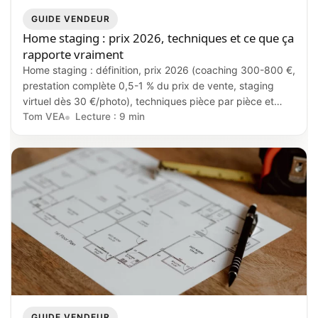
GUIDE VENDEUR
Home staging : prix 2026, techniques et ce que ça
rapporte vraiment
Home staging : définition, prix 2026 (coaching 300-800 €,
prestation complète 0,5-1 % du prix de vente, staging
virtuel dès 30 €/photo), techniques pièce par pièce et
impact réel sur le délai de vente et la négociation.
Tom VEA
Lecture : 9 min
GUIDE VENDEUR