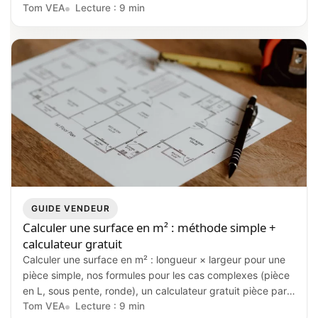
impact réel sur le délai de vente et la négociation.
Tom VEA
Lecture : 9 min
GUIDE VENDEUR
Calculer une surface en m² : méthode simple +
calculateur gratuit
Calculer une surface en m² : longueur × largeur pour une
pièce simple, nos formules pour les cas complexes (pièce
en L, sous pente, ronde), un calculateur gratuit pièce par
pièce et les règles surface habitable vs loi Carrez.
Tom VEA
Lecture : 9 min