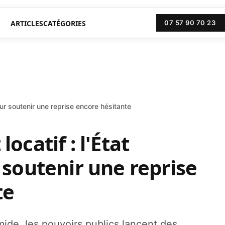
ARTICLES
CATÉGORIES
07 57 90 70 23
pour soutenir une reprise encore hésitante
ocatif : l'État
 soutenir une reprise
te
imide, les pouvoirs publics lancent des