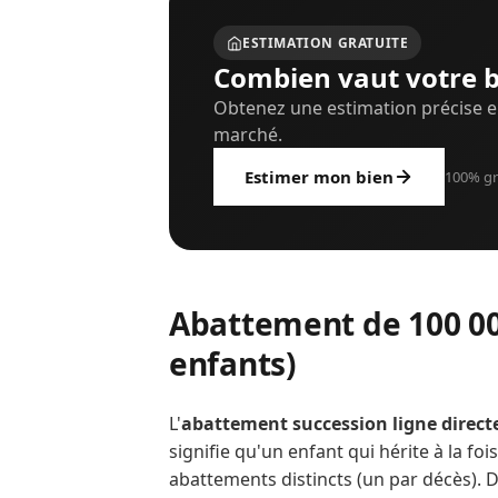
ESTIMATION GRATUITE
Combien vaut votre b
Obtenez une estimation précise e
marché.
Estimer mon bien
100% gr
Abattement de 100 000
enfants)
L'
abattement succession ligne direct
signifie qu'un enfant qui hérite à la fo
abattements distincts (un par décès). 