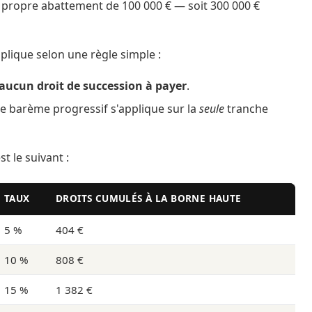
propre abattement de 100 000 € — soit 300 000 €
plique selon une règle simple :
aucun droit de succession à payer
.
 le barème progressif s'applique sur la
seule
tranche
t le suivant :
TAUX
DROITS CUMULÉS À LA BORNE HAUTE
5 %
404 €
10 %
808 €
15 %
1 382 €