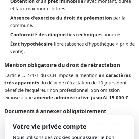
Obtention d'un prêt immobilier
avec montant, durée
et taux maximum chiffrés.
Absence d'exercice du droit de préemption
par la
commune.
Conformité des diagnostics techniques
annexés.
État hypothécaire
libre (absence d'hypothèque > prix de
vente).
Mention obligatoire du droit de rétractation
L'article L. 271-1 du CCH impose la mention
en caractères
très apparents
du délai de rétractation de 10 jours dont
bénéficie l'acquéreur non professionnel. Son omission
expose à une
amende administrative jusqu'à 15 000 €
.
Documents à annexer obligatoirement
Dossier de diagnostic technique (DDT) : DPE, amiante,
Votre vie privée compte
plomb, termites, ERP, gaz, électricité, assainissement non
Nous utilisons des cookies pour assurer le bon
collectif, mérule selon les zones.