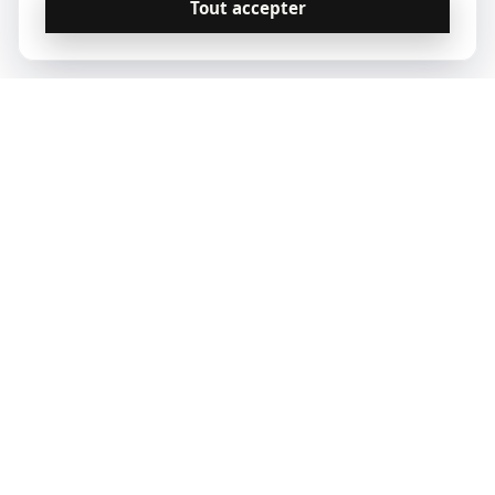
Tout accepter
© 2023 Qoridor, tous droits réservés.
Qoridor
REAL ESTATE
Zones d'intervention
Vendre
Louer
Acheter
Paris
Notre offre
Estimer mon loyer
Nos annonces
Lyon
Nos experts
Quittance de loyer
Marseille
Estimer mon bien
Indice IRL 2026
Bordeaux
Montpellier
Toulouse