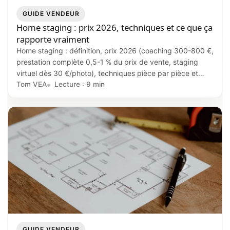
GUIDE VENDEUR
Home staging : prix 2026, techniques et ce que ça
rapporte vraiment
Home staging : définition, prix 2026 (coaching 300-800 €,
prestation complète 0,5-1 % du prix de vente, staging
virtuel dès 30 €/photo), techniques pièce par pièce et
impact réel sur le délai de vente et la négociation.
Tom VEA
Lecture : 9 min
GUIDE VENDEUR