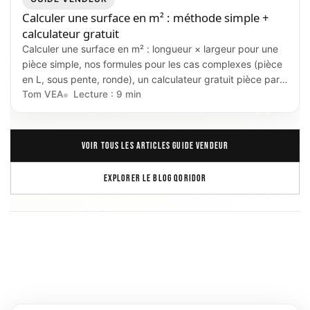
Calculer une surface en m² : méthode simple +
calculateur gratuit
Calculer une surface en m² : longueur × largeur pour une
pièce simple, nos formules pour les cas complexes (pièce
en L, sous pente, ronde), un calculateur gratuit pièce par
pièce et les règles surface habitable vs loi Carrez.
Tom VEA
Lecture : 9 min
VOIR TOUS LES ARTICLES GUIDE VENDEUR
EXPLORER LE BLOG QORIDOR