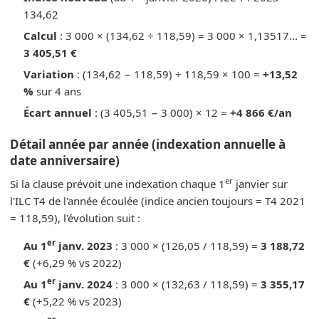
134,62
Calcul
: 3 000 × (134,62 ÷ 118,59) = 3 000 × 1,13517... =
3 405,51 €
Variation
: (134,62 − 118,59) ÷ 118,59 × 100 =
+13,52
%
sur 4 ans
Écart annuel
: (3 405,51 − 3 000) × 12 =
+4 866 €/an
Détail année par année (indexation annuelle à
date anniversaire)
er
Si la clause prévoit une indexation chaque 1
janvier sur
l'ILC T4 de l'année écoulée (indice ancien toujours = T4 2021
= 118,59), l'évolution suit :
er
Au 1
janv. 2023
: 3 000 × (126,05 / 118,59) =
3 188,72
€
(+6,29 % vs 2022)
er
Au 1
janv. 2024
: 3 000 × (132,63 / 118,59) =
3 355,17
€
(+5,22 % vs 2023)