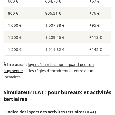
600 €
604,73 €
+57 €
800 €
806,31 €
+76 €
1 000 €
1 007,88 €
+95 €
1 200 €
1 209,46 €
+113 €
1 500 €
1 511,82 €
+142 €
À lire aussi :
loyers à la relocation : quand peut-on
augmenter
— les règles d'encadrement entre deux
locataires.
Simulateur ILAT : pour bureaux et activités
tertiaires
L'
Indice des loyers des activités tertiaires (ILAT)