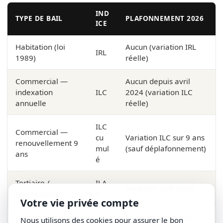
IND
TYPE DE BAIL
PLAFONNEMENT 2026
ICE
Habitation (loi
Aucun (variation IRL
IRL
1989)
réelle)
Commercial —
Aucun depuis avril
indexation
ILC
2024 (variation ILC
annuelle
réelle)
ILC
Commercial —
cu
Variation ILC sur 9 ans
renouvellement 9
mul
(sauf déplafonnement)
ans
é
Tertiaire /
ILA
Variation ILAT réelle
professionnel
T
Votre vie privée compte
Toute clause
Nulle (réputée non
Nous utilisons des cookies pour assurer le bon
—