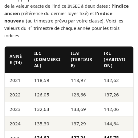
de la valeur exacte de l'indice INSEE à deux dates :
l'indice
ancien
(référence du dernier loyer fixé) et
l'indice
nouveau
(au trimestre prévu par votre clause). Voici les
e
valeurs du 4
trimestre de chaque année pour les trois
indices.
ILC
ILAT
IRL
ANNÉ
(COMMERCI
(TERTIAIR
(HABITATI
E (T4)
AL)
E)
ON)
2021
118,59
118,97
132,62
2022
126,05
126,66
137,26
2023
132,63
133,69
142,06
2024
135,30
137,29
144,64
2025
134,62
137,21
145,78