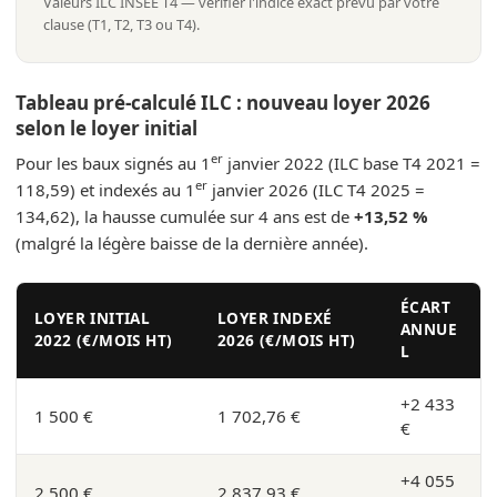
Valeurs ILC INSEE T4 — vérifier l'indice exact prévu par votre
clause (T1, T2, T3 ou T4).
Tableau pré-calculé ILC : nouveau loyer 2026
selon le loyer initial
er
Pour les baux signés au 1
janvier 2022 (ILC base T4 2021 =
er
118,59) et indexés au 1
janvier 2026 (ILC T4 2025 =
134,62), la hausse cumulée sur 4 ans est de
+13,52 %
(malgré la légère baisse de la dernière année).
ÉCART
LOYER INITIAL
LOYER INDEXÉ
ANNUE
2022 (€/MOIS HT)
2026 (€/MOIS HT)
L
+2 433
1 500 €
1 702,76 €
€
+4 055
2 500 €
2 837,93 €