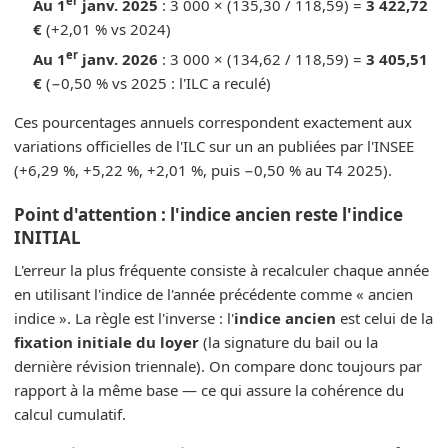
er
Au 1
janv. 2025
: 3 000 × (135,30 / 118,59) =
3 422,72
€
(+2,01 % vs 2024)
er
Au 1
janv. 2026
: 3 000 × (134,62 / 118,59) =
3 405,51
€
(−0,50 % vs 2025 : l'ILC a reculé)
Ces pourcentages annuels correspondent exactement aux
variations officielles de l'ILC sur un an publiées par l'INSEE
(+6,29 %, +5,22 %, +2,01 %, puis −0,50 % au T4 2025).
Point d'attention : l'indice ancien reste l'indice
INITIAL
L'erreur la plus fréquente consiste à recalculer chaque année
en utilisant l'indice de l'année précédente comme « ancien
indice ». La règle est l'inverse : l'
indice ancien
est celui de la
fixation initiale du loyer
(la signature du bail ou la
dernière révision triennale). On compare donc toujours par
rapport à la même base — ce qui assure la cohérence du
calcul cumulatif.