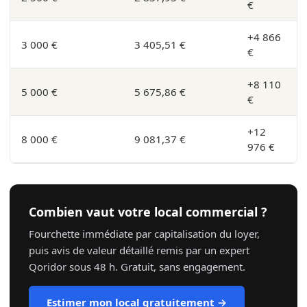
€
+4 866
3 000 €
3 405,51 €
€
+8 110
5 000 €
5 675,86 €
€
+12
8 000 €
9 081,37 €
976 €
Combien vaut votre local commercial ?
Fourchette immédiate par capitalisation du loyer,
puis avis de valeur détaillé remis par un expert
Qoridor sous 48 h. Gratuit, sans engagement.
Estimer mon local gratuitement →