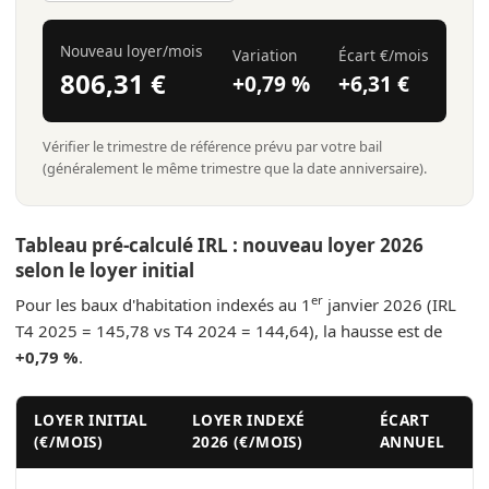
Nouveau loyer/mois
Variation
Écart €/mois
806,31 €
+0,79 %
+6,31 €
Vérifier le trimestre de référence prévu par votre bail
(généralement le même trimestre que la date anniversaire).
Tableau pré-calculé IRL : nouveau loyer 2026
selon le loyer initial
er
Pour les baux d'habitation indexés au 1
janvier 2026 (IRL
T4 2025 = 145,78 vs T4 2024 = 144,64), la hausse est de
+0,79 %
.
LOYER INITIAL
LOYER INDEXÉ
ÉCART
(€/MOIS)
2026 (€/MOIS)
ANNUEL