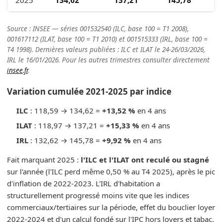
Source : INSEE — séries 001532540 (ILC, base 100 = T1 2008),
001617112 (ILAT, base 100 = T1 2010) et 001515333 (IRL, base 100 =
T4 1998). Dernières valeurs publiées : ILC et ILAT le 24-26/03/2026,
IRL le 16/01/2026. Pour les autres trimestres consulter directement
insee.fr
.
Variation cumulée 2021-2025 par indice
ILC
: 118,59 → 134,62 =
+13,52 %
en 4 ans
ILAT
: 118,97 → 137,21 =
+15,33 %
en 4 ans
IRL
: 132,62 → 145,78 =
+9,92 %
en 4 ans
Fait marquant 2025 :
l'ILC et l'ILAT ont reculé ou stagné
sur l'année (l'ILC perd même 0,50 % au T4 2025), après le pic
d'inflation de 2022-2023. L'IRL d'habitation a
structurellement progressé moins vite que les indices
commerciaux/tertiaires sur la période, effet du bouclier loyer
2022-2024 et d'un calcul fondé sur l'IPC hors loyers et tabac.