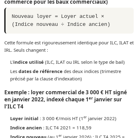
commerce pour les baux commerciaux)
Nouveau loyer = Loyer actuel ×
(Indice nouveau ÷ Indice ancien)
Cette formule est rigoureusement identique pour ILC, ILAT et
IRL. Seuls changent :
L'
indice utilisé
(ILC, ILAT ou IRL selon le type de bail)
Les
dates de référence
des deux indices (trimestre
précisé par la clause d'indexation)
Exemple : loyer commercial de 3 000 € HT signé
er
en janvier 2022, indexé chaque 1
janvier sur
l'ILC T4
er
Loyer initial
: 3 000 €/mois HT (1
janvier 2022)
Indice ancien
: ILC T4 2021 = 118,59
er
Indice nouveau
(au 1
janvier 2026) : ILC T4 2025 =