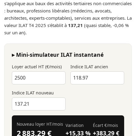
s'applique aux baux des activités tertiaires non commerciales
: bureaux, professions libérales (médecins, avocats,
architectes, experts-comptables), services aux entreprises. La
valeur ILAT T4 2025 s'établit à
137,21
(quasi stable, -0,06 %
sur un an).
▸ Mini-simulateur ILAT instantané
Loyer actuel HT (€/mois)
Indice ILAT ancien
Indice ILAT nouveau
Nouveau loyer HT/mois
Variation
Écart €/mois
2 883,29 €
+15,33 %
+383,29 €