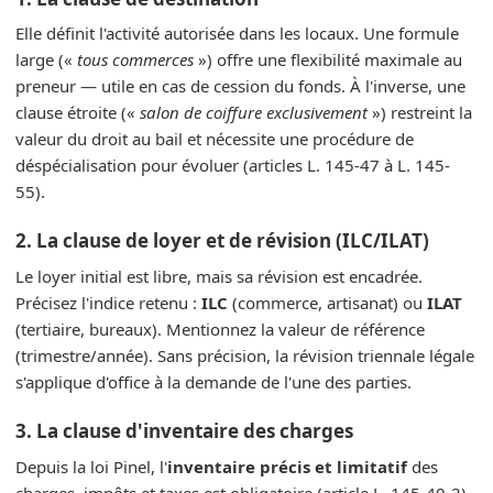
Elle définit l'activité autorisée dans les locaux. Une formule
large («
tous commerces
») offre une flexibilité maximale au
preneur — utile en cas de cession du fonds. À l'inverse, une
clause étroite («
salon de coiffure exclusivement
») restreint la
valeur du droit au bail et nécessite une procédure de
déspécialisation pour évoluer (articles L. 145-47 à L. 145-
55).
2. La clause de loyer et de révision (ILC/ILAT)
Le loyer initial est libre, mais sa révision est encadrée.
Précisez l'indice retenu :
ILC
(commerce, artisanat) ou
ILAT
(tertiaire, bureaux). Mentionnez la valeur de référence
(trimestre/année). Sans précision, la révision triennale légale
s'applique d'office à la demande de l'une des parties.
3. La clause d'inventaire des charges
Depuis la loi Pinel, l'
inventaire précis et limitatif
des
charges, impôts et taxes est obligatoire (article L. 145-40-2).