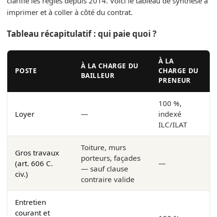
clarifié les règles depuis 2014. Voici le tableau de synthèse à
imprimer et à coller à côté du contrat.
Tableau récapitulatif : qui paie quoi ?
À LA
À LA CHARGE DU
POSTE
CHARGE DU
BAILLEUR
PRENEUR
100 %,
Loyer
—
indexé
ILC/ILAT
Toiture, murs
Gros travaux
porteurs, façades
(art. 606 C.
—
— sauf clause
civ.)
contraire valide
Entretien
courant et