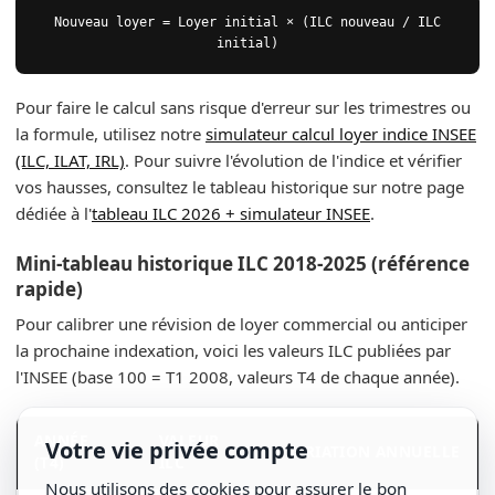
Nouveau loyer = Loyer initial × (ILC nouveau / ILC
initial)
Pour faire le calcul sans risque d'erreur sur les trimestres ou
la formule, utilisez notre
simulateur calcul loyer indice INSEE
(ILC, ILAT, IRL)
. Pour suivre l'évolution de l'indice et vérifier
vos hausses, consultez le tableau historique sur notre page
dédiée à l'
tableau ILC 2026 + simulateur INSEE
.
Mini-tableau historique ILC 2018-2025 (référence
rapide)
Pour calibrer une révision de loyer commercial ou anticiper
la prochaine indexation, voici les valeurs ILC publiées par
l'INSEE (base 100 = T1 2008, valeurs T4 de chaque année).
ANNÉE
VALEUR
Votre vie privée compte
VARIATION ANNUELLE
(T4)
ILC
Nous utilisons des cookies pour assurer le bon