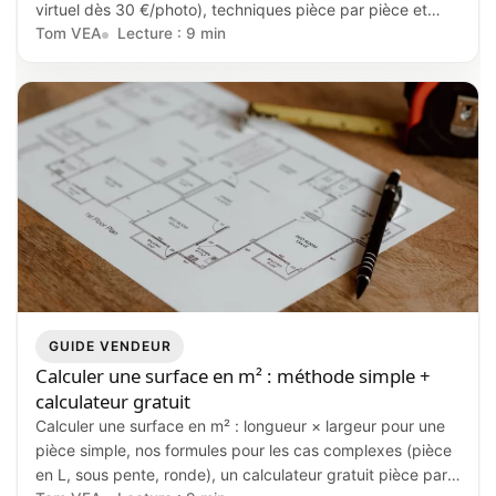
virtuel dès 30 €/photo), techniques pièce par pièce et
impact réel sur le délai de vente et la négociation.
Tom VEA
Lecture : 9 min
GUIDE VENDEUR
Calculer une surface en m² : méthode simple +
calculateur gratuit
Calculer une surface en m² : longueur × largeur pour une
pièce simple, nos formules pour les cas complexes (pièce
en L, sous pente, ronde), un calculateur gratuit pièce par