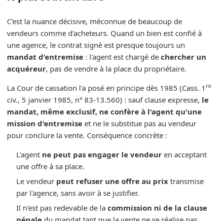
C'est la nuance décisive, méconnue de beaucoup de
vendeurs comme d'acheteurs. Quand un bien est confié à
une agence, le contrat signé est presque toujours un
mandat d'entremise
: l'agent est chargé de
chercher un
acquéreur
, pas de vendre à la place du propriétaire.
re
La Cour de cassation l'a posé en principe dès 1985 (Cass. 1
civ., 5 janvier 1985, n° 83-13.560) : sauf clause expresse,
le
mandat, même exclusif, ne confère à l'agent qu'une
mission d'entremise
et ne le substitue pas au vendeur
pour conclure la vente. Conséquence concrète :
L'agent
ne peut pas engager le vendeur
en acceptant
une offre à sa place.
Le vendeur
peut refuser une offre au prix
transmise
par l'agence, sans avoir à se justifier.
Il n'est pas redevable de la
commission ni de la clause
pénale
du mandat tant que la vente ne se réalise pas.