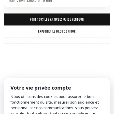
pièce et les règles surface habitable vs loi Carrez.
Tom VEA
Lecture : 9 min
VOIR TOUS LES ARTICLES GUIDE VENDEUR
EXPLORER LE BLOG QORIDOR
Votre vie privée compte
Nous utilisons des cookies pour assurer le bon
fonctionnement du site, mesurer son audience et
personnaliser nos communications. Vous pouvez
accepter tout, refuser tout ou personnaliser vos