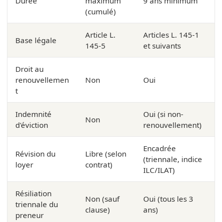
Durée
maximum
9 ans minimum
(cumulé)
Article L.
Articles L. 145-1
Base légale
145-5
et suivants
Droit au
renouvellemen
Non
Oui
t
Indemnité
Oui (si non-
Non
d'éviction
renouvellement)
Encadrée
Révision du
Libre (selon
(triennale, indice
loyer
contrat)
ILC/ILAT)
Résiliation
Non (sauf
Oui (tous les 3
triennale du
clause)
ans)
preneur