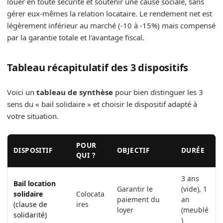
louer en toute sécurité et soutenir une cause sociale, sans
gérer eux-mêmes la relation locataire. Le rendement net est
légèrement inférieur au marché (-10 à -15%) mais compensé
par la garantie totale et l'avantage fiscal.
Tableau récapitulatif des 3 dispositifs
Voici un
tableau de synthèse
pour bien distinguer les 3
sens du « bail solidaire » et choisir le dispositif adapté à
votre situation.
POUR
DISPOSITIF
OBJECTIF
DURÉE
QUI ?
3 ans
Bail location
Garantir le
(vide), 1
solidaire
Colocata
paiement du
an
(clause de
ires
loyer
(meublé
solidarité)
)