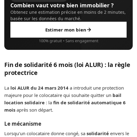
Combien vaut votre bien immobilier ?
Obtenez une estimation précise en moins de 2 minutes,
basée sur les données du marché.
Estimer mon bien
100% gratuit • Sans engagement
Fin de solidarité 6 mois (loi ALUR) : la règle
protectrice
La
loi ALUR du 24 mars 2014
a introduit une protection
majeure pour le colocataire qui souhaite quitter un
bail
location solidaire
: la
fin de solidarité automatique 6
mois
après son départ.
Le mécanisme
Lorsqu'un colocataire donne congé, sa
solidarité
envers le