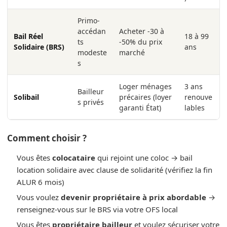
Primo-
accédan
Acheter -30 à
Bail Réel
18 à 99
ts
-50% du prix
Solidaire (BRS)
ans
modeste
marché
s
Loger ménages
3 ans
Bailleur
Solibail
précaires (loyer
renouve
s privés
garanti État)
lables
Comment choisir ?
Vous êtes
colocataire
qui rejoint une coloc → bail
location solidaire avec clause de solidarité (vérifiez la fin
ALUR 6 mois)
Vous voulez
devenir propriétaire à prix abordable
→
renseignez-vous sur le BRS via votre OFS local
Vous êtes
propriétaire bailleur
et voulez sécuriser votre